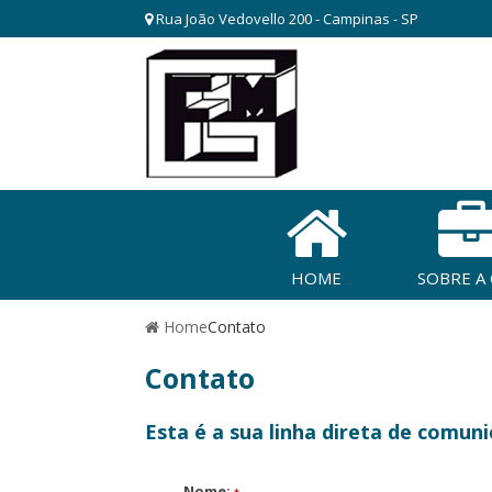
Rua João Vedovello 200 - Campinas - SP
HOME
SOBRE A
Home
Contato
Contato
Esta é a sua linha direta de comu
Nome: