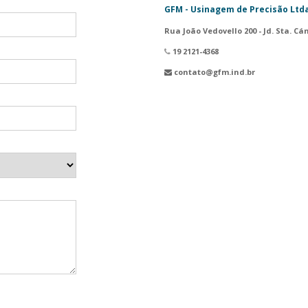
GFM - Usinagem de Precisão Ltd
Rua João Vedovello 200 - Jd. Sta. Cá
19 2121-4368
contato@gfm.ind.br