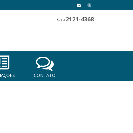
2121-4368
19
MAÇÕES
CONTATO