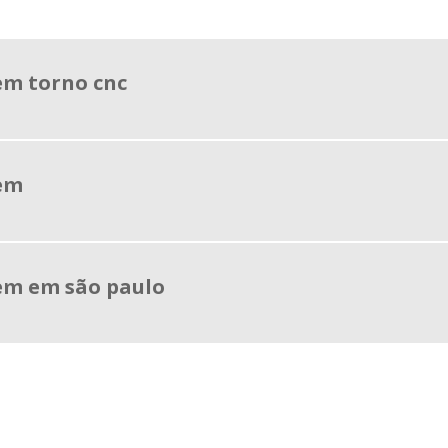
em torno cnc
em
em em são paulo