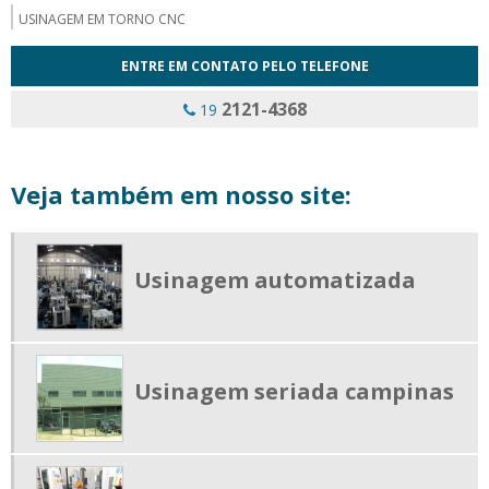
USINAGEM EM TORNO CNC
USINAGEM MECÂNICA CNC
ENTRE EM CONTATO PELO TELEFONE
USINAGEM PEÇAS AGRÍCOLAS
2121-4368
19
USINAGEM PEÇAS AUTOMOTIVAS
USINAGEM PEÇAS TÉCNICAS
Veja também em nosso site:
USINAGEM SERIADA
USINAGEM SERIADA CAMPINAS
USINAGEM SERIADA DE PRECISÃO
Usinagem automatizada
USINAGEM EM CENTRO DE USINAGEM
PEÇAS USINADAS EM MÁQUINA CNC
SERVIÇO DE USINAGEM DE PEÇA
Usinagem seriada campinas
USINAGEM PEÇAS COMPLEXAS
USINAGEM PEÇAS GRANDES
USINAGEM PEÇAS PEQUENAS