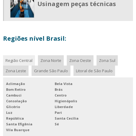
Usinagem peças técnicas
CORTE A LASER DE CHAPAS DE AÇO
CORTE A LASER DE CHAPAS METÁLICAS
EMPRESA DE USINAGEM
MÁQUINA CORTE A LASER CHAPA DE FERRO
Regiões nível Brasil:
MÁQUINA DE CORTE A LASER CHAPAS
MÁQUINA DE CORTE A LASER CHAPA DE AÇO
Região Central
Zona Norte
Zona Oeste
Zona Sul
MÁQUINA DE CORTE A LASER DE CHAPAS METÁLICAS
Zona Leste
Grande São Paulo
Litoral de São Paulo
EMPRESA DE USINAGEM TORNO CNC
EMPRESA DE USINAGEM SP
Aclimação
Bela Vista
Bom Retiro
Brás
EMPRESA DE USINAGEM EM SÃO PAULO
Cambuci
Centro
Consolação
Higienópolis
Glicério
Liberdade
Luz
Pari
República
Santa Cecília
Santa Efigênia
Sé
Vila Buarque