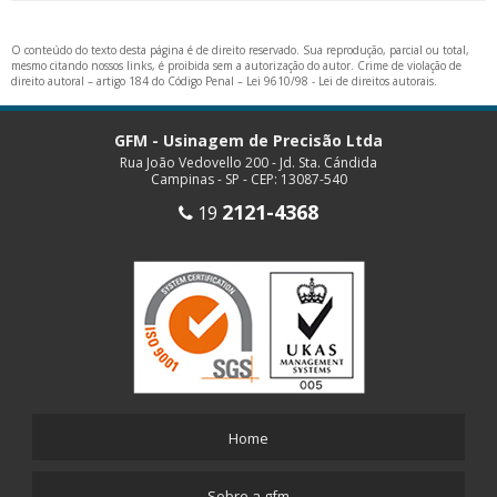
O conteúdo do texto desta página é de direito reservado. Sua reprodução, parcial ou total,
mesmo citando nossos links, é proibida sem a autorização do autor. Crime de violação de
direito autoral – artigo 184 do Código Penal –
Lei 9610/98 - Lei de direitos autorais
.
GFM - Usinagem de Precisão Ltda
Rua João Vedovello 200 - Jd. Sta. Cándida
Campinas - SP - CEP: 13087-540
2121-4368
19
Home
Sobre a gfm